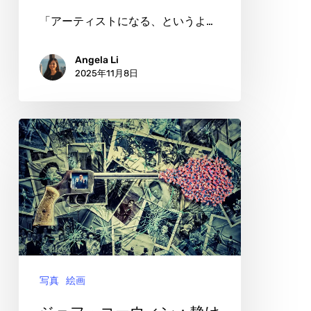
さ
「アーティストになる、というよ…
Angela Li
2025年11月8日
ジ
ェ
フ・
コ
ー
ウ
ィ
写真
絵画
ン：
静