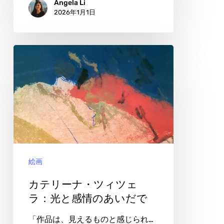
Angela Li
2026年1月1日
か
れ
て
カ
紡
テ
が
リ
れ
ー
る
ナ・
人
ツ
生
ィ
絵画
ツ
ェ
カテリーナ・ツィツェ
ラ：
ラ：光と感情のあいだで
光
「作品は、見えるものと感じられ…