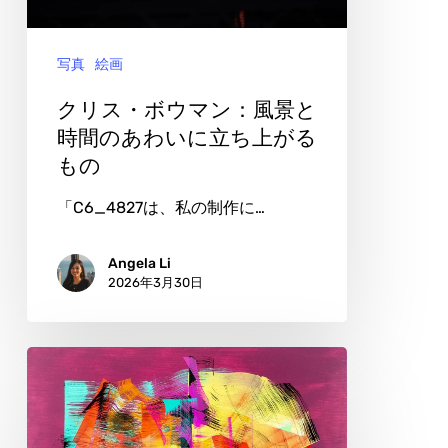
マ
ン：
写真
絵画
風
景
クリス・ボウマン：風景と
と
時間のあわいに立ち上がる
もの
時
間
「C6_4827は、私の制作に…
の
あ
Angela Li
2026年3月30日
わ
い
に
デ
立
ニ
ち
ス・