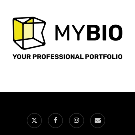
x-
facebook
instagram
email
twitter