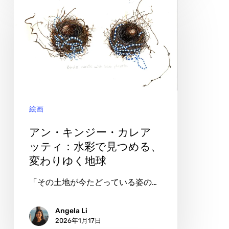
律
ン・
キ
ン
ジ
ー・
カ
絵画
レ
ア
アン・キンジー・カレア
ッ
ッティ：水彩で見つめる、
変わりゆく地球
テ
ィ：
「その土地が今たどっている姿の…
水
彩
Angela Li
2026年1月17日
で