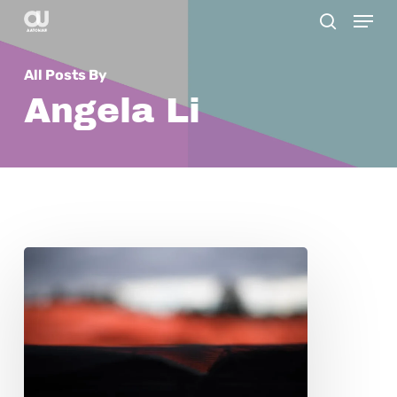
Menu
Skip
search
to
main
All Posts By
content
Angela Li
ク
リ
ス・
ボ
ウ