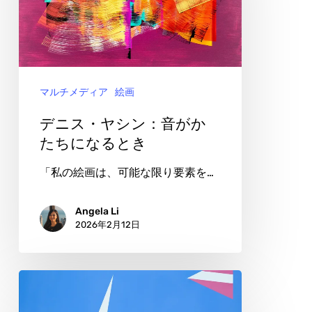
上
ヤ
が
シ
る
ン：
も
音
の
マルチメディア
絵画
が
か
デニス・ヤシン：音がか
た
たちになるとき
ち
「私の絵画は、可能な限り要素を…
に
な
Angela Li
2026年2月12日
る
と
き
ジ
ョ