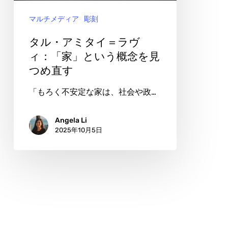
＝
マルチメディア
彫刻
ラ
ヴ
タル・アミタイ＝ラヴ
ィ：
ィ：「家」という概念を見
つめ直す
「家」
と
「もろく不安定な家は、社会や政…
い
う
Angela Li
2025年10月5日
概
念
を
見
つ
め