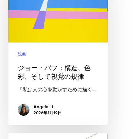
ー・
パ
フ：
構
造、
絵画
色
彩、
ジョー・パフ：構造、色
そ
彩、そして視覚の規律
し
「私は人の心を動かすために描く…
て
視
Angela Li
2026年1月19日
覚
の
規
ア