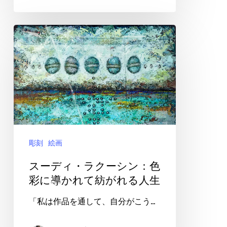
見
つ
ス
め
ー
る、
デ
変
ィ・
わ
ラ
り
ク
ゆ
ー
く
彫刻
絵画
シ
地
ン：
スーディ・ラクーシン：色
球
色
彩に導かれて紡がれる人生
彩
「私は作品を通して、自分がこう…
に
導