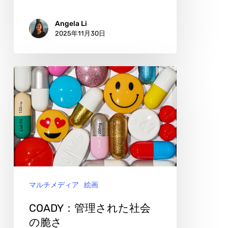
と
感
Angela Li
2025年11月30日
情
の
あ
COADY：
い
管
だ
理
で
さ
れ
た
社
マルチメディア
絵画
会
の
COADY：管理された社会
脆
の脆さ