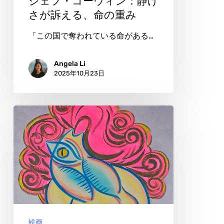
ジェフ・コーウィン：静け
け
さが訴える、命の重み
さ
「この国で奪われている命がある…
が
訴
Angela Li
2025年10月23日
え
る、
命
イ
の
ー・
重
ズ
み
ー：
解
剖
学
絵画