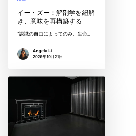
を
紐
イー・ズー：解剖学を紐解
解
き、意味を再構築する
き、
"認識の自由によってのみ、生命…
意
味
Angela Li
2025年10月21日
を
再
構
タ
築
ル・
す
ア
る
ミ
タ
イ