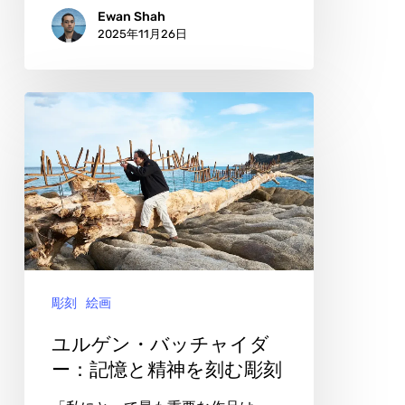
遠
Ewan Shah
2025年11月26日
の
言
語
ユ
ル
ゲ
ン・
バ
ッ
チ
彫刻
絵画
ャ
イ
ユルゲン・バッチャイダ
ダ
ー：記憶と精神を刻む彫刻
ー：