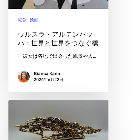
ル
テ
彫刻
絵画
ン
バ
ウルスラ・アルテンバッ
ッ
ハ：世界と世界をつなぐ橋
ハ：
「彼女は各地で出会った風景や人…
世
界
Bianca Kann
2026年6月22日
と
世
界
ス
を
テ
つ
フ
な
ァ