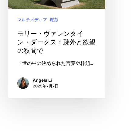
触
レ
れ
ン
る
マルチメディア
彫刻
タ
真
イ
モリー・ヴァレンタイ
実
ン・
ン・ダークス：疎外と欲望
の
の狭間で
ダ
あ
ー
「世の中の決められた言葉や枠組…
い
ク
だ
ス：
Angela Li
2025年7月7日
に
疎
外
と
欲
望