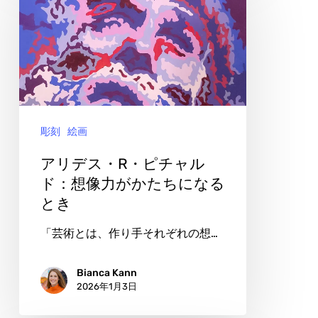
デ
ス・
R・
ピ
チ
彫刻
絵画
ャ
ル
アリデス・R・ピチャル
ド：
ド：想像力がかたちになる
とき
想
像
「芸術とは、作り手それぞれの想…
力
が
Bianca Kann
2026年1月3日
か
た