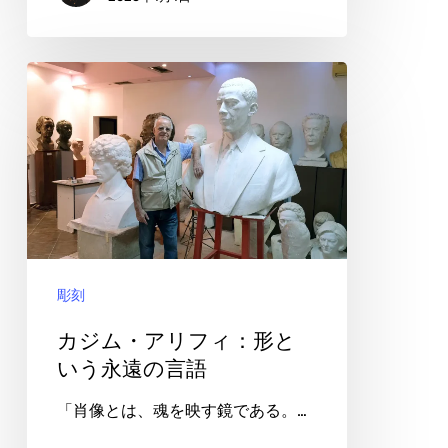
か
れ
て
カ
紡
ジ
が
ム・
れ
ア
る
リ
人
フ
生
ィ：
彫刻
形
と
カジム・アリフィ：形と
い
いう永遠の言語
う
「肖像とは、魂を映す鏡である。…
永