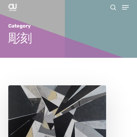
Menu
Skip
search
to
main
Category
content
彫刻
ウ
ル
ス
ラ・
ア