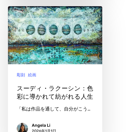
ち
ス
に
ー
な
デ
る
ィ・
と
ラ
き
ク
ー
彫刻
絵画
シ
ン：
スーディ・ラクーシン：色
色
彩に導かれて紡がれる人生
彩
「私は作品を通して、自分がこう…
に
導
Angela Li
2026年1月1日