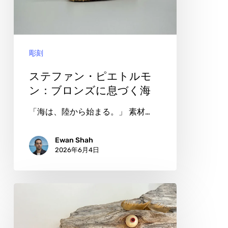
ぐ
ン・
橋
ピ
エ
彫刻
ト
ル
ステファン・ピエトルモ
モ
ン：ブロンズに息づく海
ン：
「海は、陸から始まる。」 素材…
ブ
ロ
Ewan Shah
2026年6月4日
ン
ズ
に
ジ
息
ョ
づ
ー・