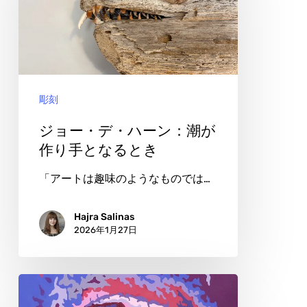
く
デ・
海
ハ
ー
ン：
彫刻
潮
が
ジョー・デ・ハーン：潮が
作
作り手となるとき
り
「アートは趣味のようなものでは…
手
と
Hajra Salinas
2026年1月27日
な
る
と
ア
き
リ