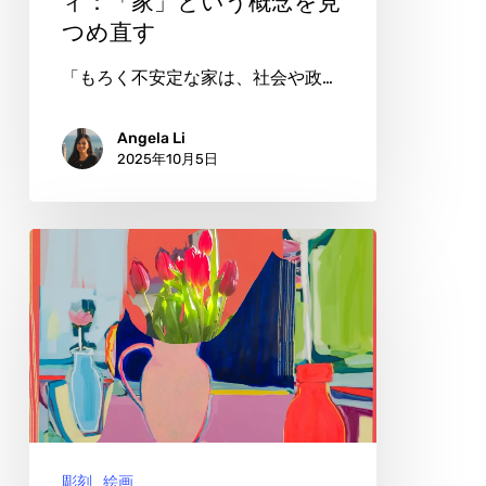
ィ：「家」という概念を見
つめ直す
「家」
と
「もろく不安定な家は、社会や政…
い
う
Angela Li
2025年10月5日
概
念
を
ジ
見
ャ
つ
ナ・
め
ロ
直
ビ
す
ン
ズ
彫刻
絵画