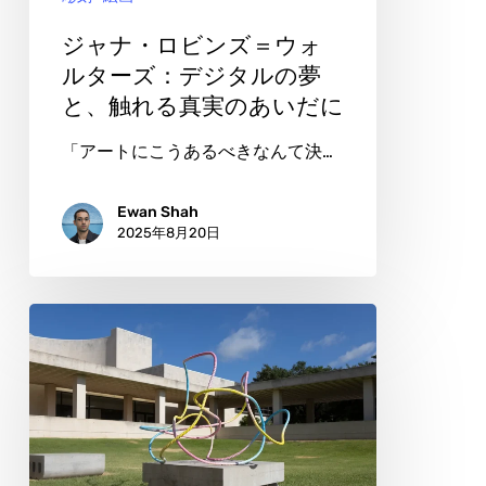
＝
ウ
ジャナ・ロビンズ＝ウォ
ォ
ルターズ：デジタルの夢
と、触れる真実のあいだに
ル
タ
「アートにこうあるべきなんて決…
ー
ズ：
Ewan Shah
2025年8月20日
デ
ジ
タ
モ
ル
リ
の
ー・
夢
ヴ
と、
ァ