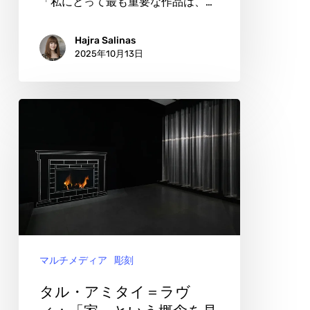
「私にとって最も重要な作品は、…
記
憶
Hajra Salinas
2025年10月13日
と
精
神
タ
を
ル・
刻
ア
む
ミ
彫
タ
刻
イ
＝
マルチメディア
彫刻
ラ
ヴ
タル・アミタイ＝ラヴ
ィ：