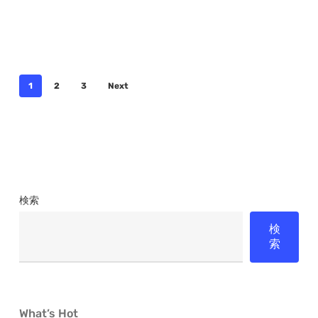
の
狭
間
で
1
2
3
Next
検索
検
索
What’s Hot