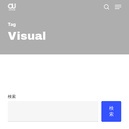
Menu
Skip
search
to
main
Tag
content
Visual
検索
検
索