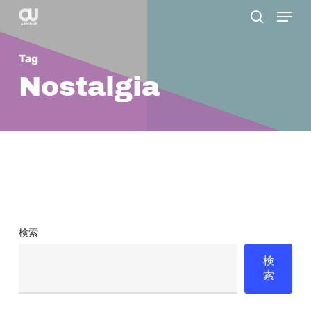
Menu
Skip
search
to
main
Tag
content
Nostalgia
検索
検
索