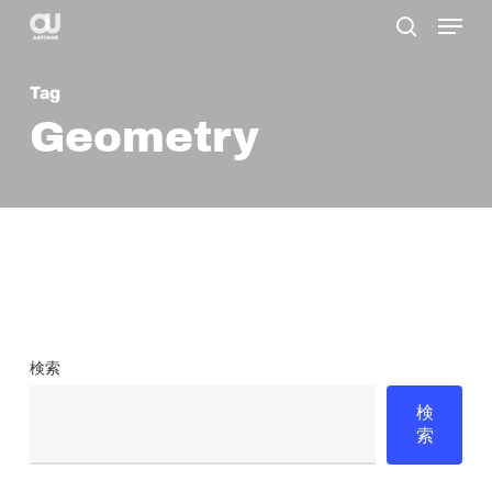
Menu
Skip
search
to
main
Tag
content
Geometry
検索
検
索