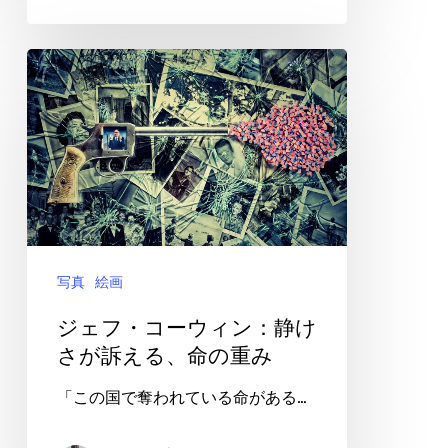
望
の
ジ
翼
ェ
フ・
コ
ー
ウ
ィ
写真
絵画
ン：
静
ジェフ・コーウィン：静け
け
さが訴える、命の重み
さ
「この国で奪われている命がある…
が
訴