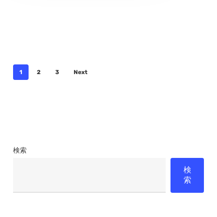
く
静
物
1
2
3
Next
検索
検
索