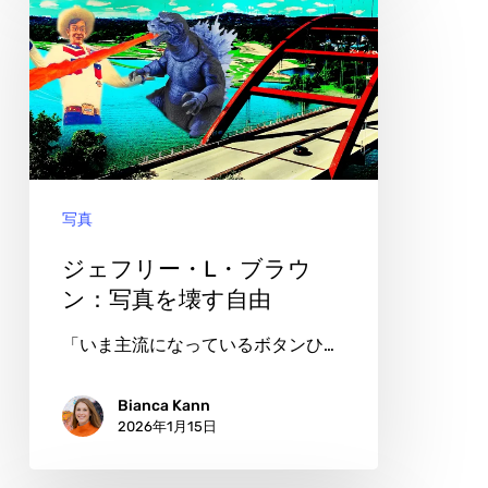
い
ェ
た
フ
レ
リ
ン
ー・
ズ
L・
ブ
写真
ラ
ウ
ジェフリー・L・ブラウ
ン：
ン：写真を壊す自由
写
「いま主流になっているボタンひ…
真
を
Bianca Kann
2026年1月15日
壊
す