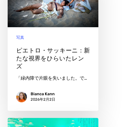
上
ロ・
が
サ
る
ッ
も
キ
の
写真
ー
ニ：
ピエトロ・サッキーニ：新
新
たな視界をひらいたレン
ズ
た
な
「緑内障で片眼を失いました。で…
視
界
Bianca Kann
2026年2月2日
を
ひ
ら
ジ