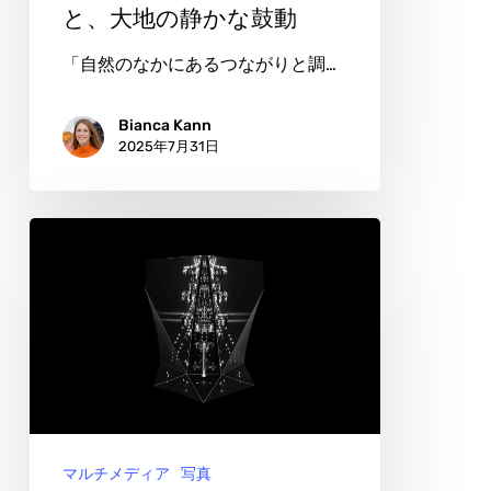
と、大地の静かな鼓動
か
ら
「自然のなかにあるつながりと調…
見
つ
Bianca Kann
2025年7月31日
め
る
抽
マ
象
ッ
の
ク
風
ス・
景
フ
と、
ァ
大
ル
地
マルチメディア
写真
セ