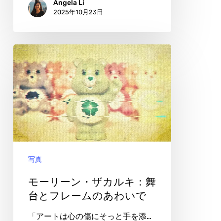
Angela Li
2025年10月23日
え
る、
命
モ
の
ー
重
リ
み
ー
ン・
ザ
カ
写真
ル
キ：
モーリーン・ザカルキ：舞
舞
台とフレームのあわいで
台
「アートは心の傷にそっと手を添…