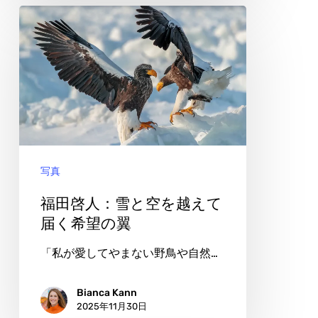
自
福
由
田
啓
人：
雪
と
空
写真
を
越
福田啓人：雪と空を越えて
え
届く希望の翼
て
「私が愛してやまない野鳥や自然…
届
く
Bianca Kann
2025年11月30日
希