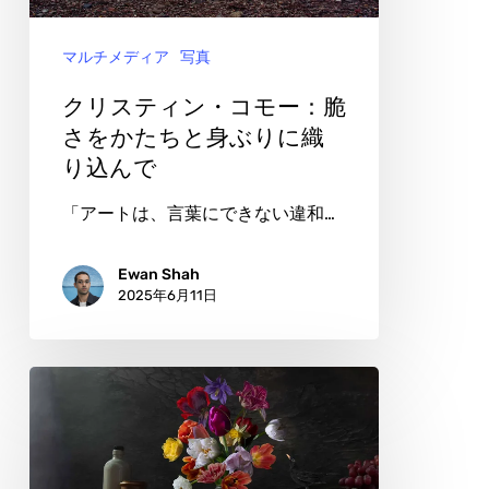
生
コ
き
マルチメディア
写真
モ
た
ー：
クリスティン・コモー：脆
彫
脆
さをかたちと身ぶりに織
刻
り込んで
さ
へ
を
「アートは、言葉にできない違和…
か
た
Ewan Shah
2025年6月11日
ち
と
身
マ
ぶ
リ
り
エ
に
ー