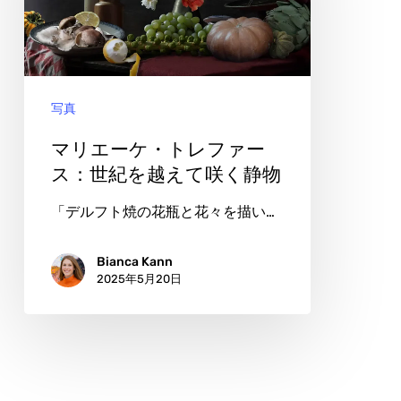
織
ケ・
り
ト
込
レ
ん
写真
フ
で
ァ
マリエーケ・トレファー
ー
ス：世紀を越えて咲く静物
ス：
「デルフト焼の花瓶と花々を描い…
世
紀
Bianca Kann
2025年5月20日
を
越
え
て
咲