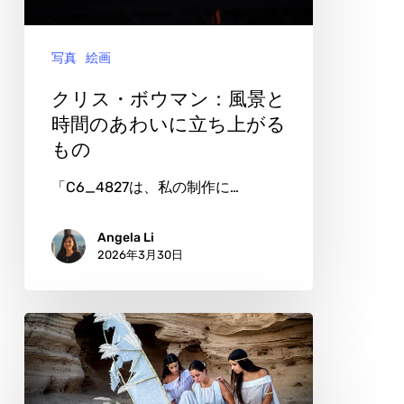
マ
ン：
写真
絵画
風
景
クリス・ボウマン：風景と
と
時間のあわいに立ち上がる
もの
時
間
「C6_4827は、私の制作に…
の
あ
Angela Li
2026年3月30日
わ
い
に
ピ
立
エ
ち
ト