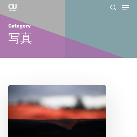
Menu
Skip
search
to
main
Category
content
写真
ク
リ
ス・
ボ
ウ