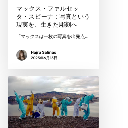
の
ッ
マックス・ファルセッ
静
タ・
タ・スピーナ：写真という
か
現実を、生きた彫刻へ
ス
な
ピ
「マックスは一枚の写真を出発点…
鼓
ー
動
ナ：
Hajra Salinas
2025年6月15日
写
真
と
ク
い
リ
う
ス
現
テ
実
ィ
を、
ン・