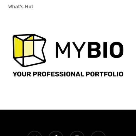
What’s Hot
x-
facebook
instagram
email