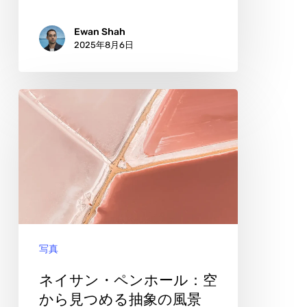
と
フ
Ewan Shah
2025年8月6日
レ
ー
ム
ネ
の
イ
あ
サ
わ
ン・
い
ペ
で
ン
ホ
写真
ー
ル：
ネイサン・ペンホール：空
空
から見つめる抽象の風景