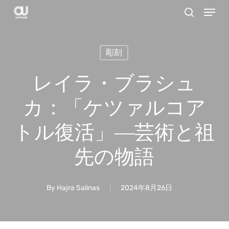
Menu
Skip
search
to
main
彫刻
content
レイラ・ブラシュ
カ：「ケツァルコア
トル復活」―芸術と祖
先の物語
By
Hajra Salinas
2024年8月26日