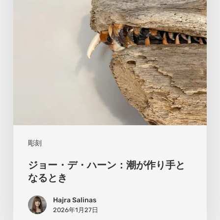
ー
ン：
潮
が
作
り
手
と
な
彫刻
る
ジョー・デ・ハーン：潮が作り手と
と
なるとき
き
Hajra Salinas
2026年1月27日