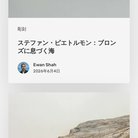
ブ
ロ
ン
彫刻
ズ
ステファン・ピエトルモン：ブロン
に
ズに息づく海
息
Ewan Shah
づ
2026年6月4日
く
海
ジ
ョ
ー・
デ・
ハ