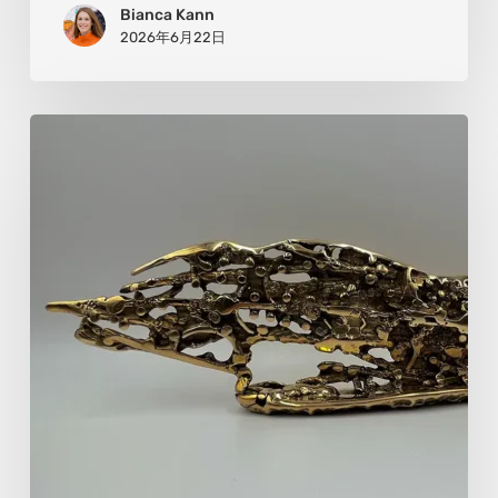
Bianca Kann
つ
2026年6月22日
な
ぐ
橋
ス
テ
フ
ァ
ン・
ピ
エ
ト
ル
モ
ン：