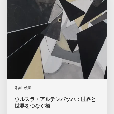
ラ・
ア
ル
テ
ン
バ
ッ
ハ：
世
界
と
彫刻
絵画
世
ウルスラ・アルテンバッハ：世界と
界
世界をつなぐ橋
を