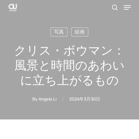
Menu
Skip
search
to
main
写真
絵画
content
クリス・ボウマン：
風景と時間のあわい
に立ち上がるもの
By
Angela Li
2026年3月30日