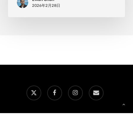
界
2026年2月28日
の、
そ
の
先
を
描
く
x-
facebook
instagram
email
twitter
Copyright © AATONAU!