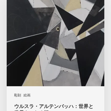
ス
ラ・
ア
ル
テ
ン
バ
ッ
ハ：
世
界
と
彫刻
絵画
世
ウルスラ・アルテンバッハ：世界と
界