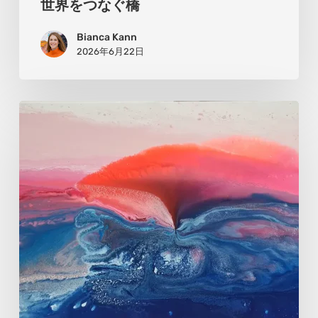
世界をつなぐ橋
を
Bianca Kann
つ
2026年6月22日
な
ぐ
橋
ア
ン
ネ・
マ
リ
エ
ン：
光
と
生