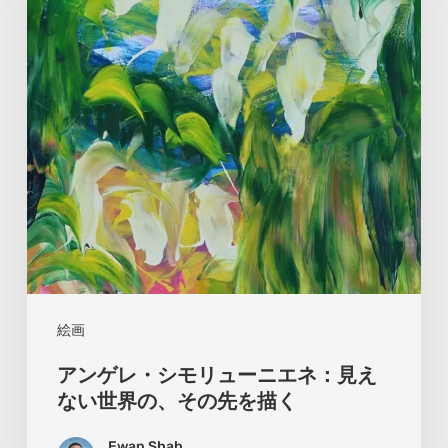
レ・
シ
モ
リ
ュ
ー
ニ
エ
ネ：
見
え
絵画
な
アンゲレ・シモリューニエネ：見え
い
ない世界の、その先を描く
世
Ewan Shah