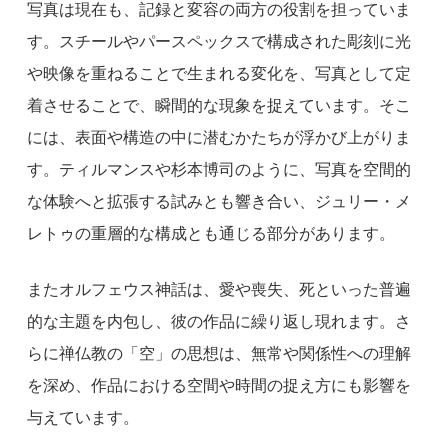
写真は現在も、記録と変容の両方の役割を担っていま
す。スチールやパースペックスで構成された彫刻に光
や映像を重ねることで生まれる変化を、写真として定
着させることで、瞬間的な現象を捉えています。そこ
には、表面や構造の中に潜むかたちが浮かび上がりま
す。ティルマンスや杉本博司のように、写真を空間的
な体験へと拡張する試みとも響き合い、ジュリー・メ
レトゥの重層的な構成とも通じる部分があります。
またオルフェウス神話は、愛や喪失、死といった普遍
的な主題を内包し、彼の作品に繰り返し現れます。さ
らに禅仏教の「空」の思想は、無常や関係性への理解
を深め、作品における空間や時間の捉え方にも影響を
与えています。