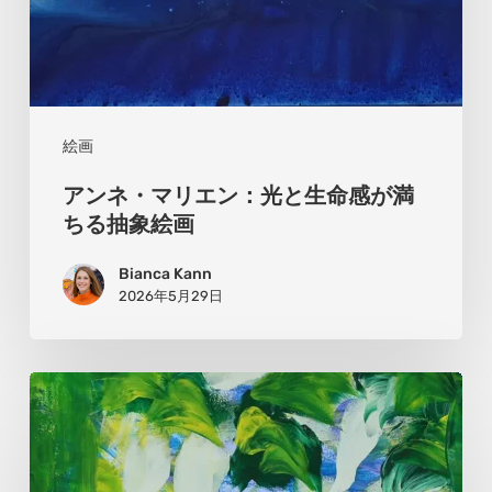
命
感
が
満
絵画
ち
アンネ・マリエン：光と生命感が満
る
ちる抽象絵画
抽
Bianca Kann
象
2026年5月29日
絵
画
ア
ン
ゲ