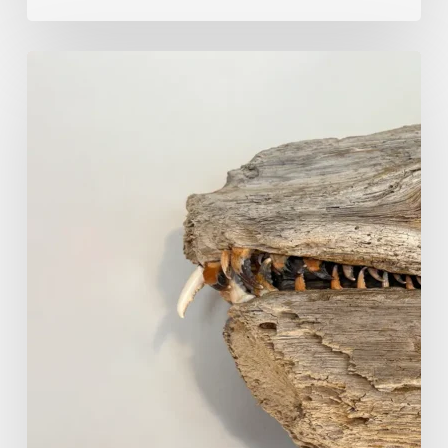
海
ジ
ョ
ー・
デ・
ハ
ー
ン：
潮
が
作
り
手