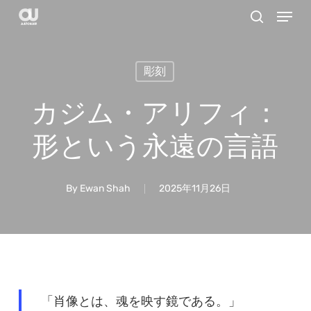
Menu
Skip
search
to
main
彫刻
content
カジム・アリフィ：
形という永遠の言語
By
Ewan Shah
2025年11月26日
「肖像とは、魂を映す鏡である。」