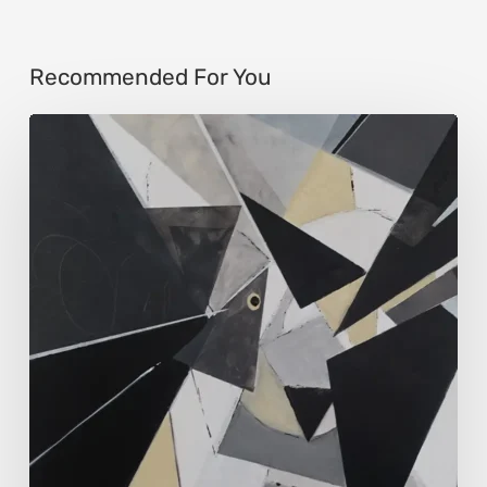
Recommended For You
ウ
ル
ス
ラ・
ア
ル
テ
ン
バ
ッ
ハ：