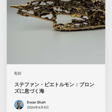
ピ
エ
ト
ル
モ
ン：
ブ
ロ
ン
彫刻
ズ
ステファン・ピエトルモン：ブロン
に
ズに息づく海
息
Ewan Shah
づ
2026年6月4日
く