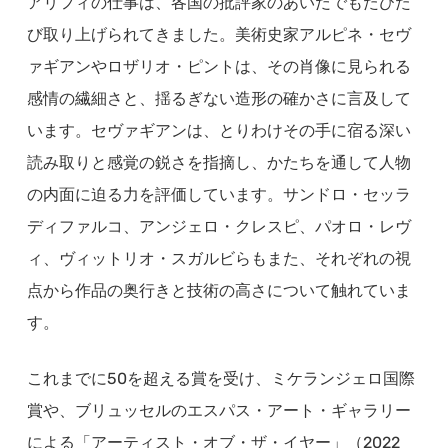
アリフィの仕事は、各国の批評家のあいだでもたびた
び取り上げられてきました。美術史家アルピネ・セヴ
ァギアンやロザリオ・ピントは、その肖像に見られる
感情の繊細さと、揺るぎない造形の確かさに言及して
います。セヴァギアンは、とりわけその手に宿る深い
読み取りと感覚の鋭さを指摘し、かたちを通して人物
の内面に迫る力を評価しています。サンドロ・セッラ
ディファルコ、アンジェロ・クレスピ、パオロ・レヴ
ィ、ヴィットリオ・スガルビらもまた、それぞれの視
点から作品の奥行きと技術の高さについて触れていま
す。
これまでに50を超える賞を受け、ミケランジェロ国際
賞や、ブリュッセルのエスパス・アート・ギャラリー
による「アーティスト・オブ・ザ・イヤー」（2022