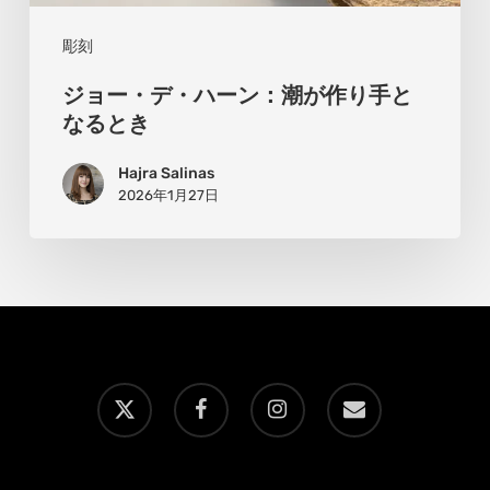
と
な
彫刻
る
ジョー・デ・ハーン：潮が作り手と
と
なるとき
き
Hajra Salinas
2026年1月27日
x-
facebook
instagram
email
twitter