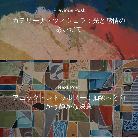
Previous Post
カテリーナ・ツィツェラ：光と感情の
あいだで
Next Post
アニック・レトゥルノー：抽象へと向
かう静かな決意