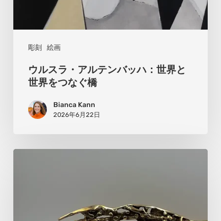
世
界
と
彫刻
絵画
世
ウルスラ・アルテンバッハ：世界と
界
世界をつなぐ橋
を
Bianca Kann
つ
2026年6月22日
な
ぐ
橋
ス
テ
フ
ァ
ン・