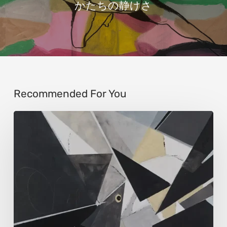
かたちの静けさ
Recommended For You
ウ
ル
ス
ラ・
ア
ル
テ