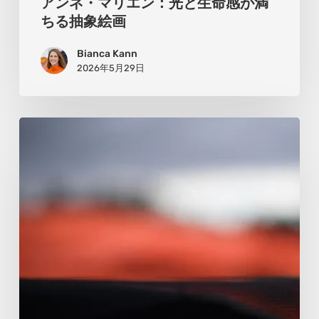
アンネ・マリエン：光と生命感が満
る
ちる抽象絵画
抽
Bianca Kann
象
2026年5月29日
絵
画
ク
リ
ス・
ボ
ウ
マ
ン：
風
景