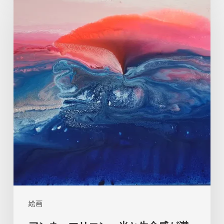
ン
ネ・
マ
リ
エ
ン：
光
と
生
命
感
が
満
絵画
ち