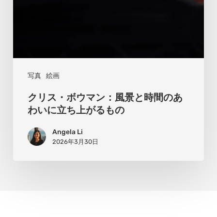
と
時
間
の
あ
写真
絵画
わ
クリス・ボウマン：風景と時間のあ
い
わいに立ち上がるもの
に
Angela Li
立
2026年3月30日
ち
上
が
る
も