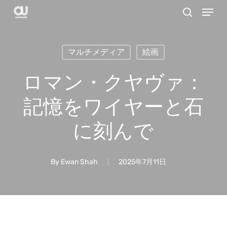
Menu
Skip
search
to
main
マルチメディア
絵画
content
ロマン・クヤヴァ：
記憶をワイヤーと石
に刻んで
By
Ewan Shah
2025年7月11日