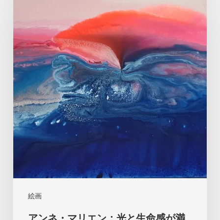
ン
ネ・
マ
リ
エ
ン：
光
と
生
命
感
が
満
絵画
ち
アンネ・マリエン：光と生命感が満