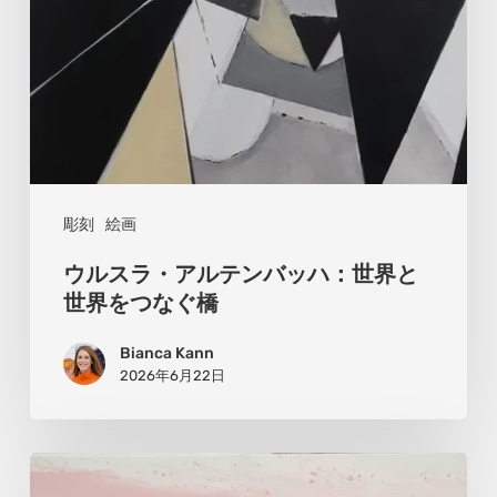
ン
バ
ッ
ハ：
世
界
と
彫刻
絵画
世
ウルスラ・アルテンバッハ：世界と
界
世界をつなぐ橋
を
Bianca Kann
つ
2026年6月22日
な
ぐ
橋
ア