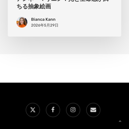
る
ちる抽象絵画
抽
Bianca Kann
象
2026年5月29日
絵
画
x-
facebook
instagram
email
twitter