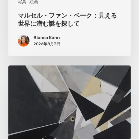
写真
絵画
界
マルセル・ファン・ベーク：見える
に
世界に潜む謎を探して
潜
Bianca Kann
む
2026年8月3日
謎
を
探
ウ
し
ル
て
ス
ラ・
ア
ル
テ