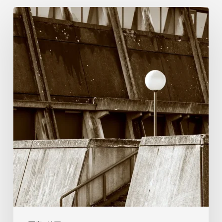
マ
ル
セ
ル・
フ
ァ
ン・
ベ
ー
ク：
見
え
る
世