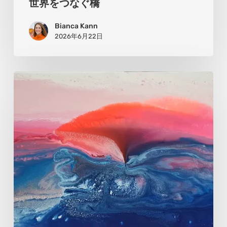
世界をつなぐ橋
を
Bianca Kann
つ
2026年6月22日
な
ぐ
橋
ア
ン
ネ・
マ
リ
エ
ン：
光
と
生