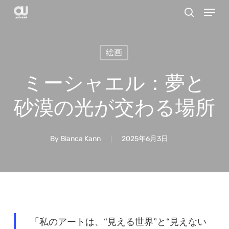
Menu
Skip
search
to
main
絵画
content
ミーシャエル：夢と
砂漠の光が交わる場所
By
Bianca Kann
2025年6月3日
「私のアートは、“見える世界”と“見えない