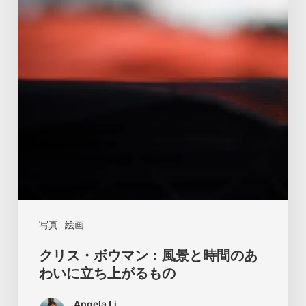
ボ
ウ
マ
ン：
風
景
と
時
間
の
あ
写真
絵画
わ
クリス・ボウマン：風景と時間のあ
い
わいに立ち上がるもの
に
Angela Li