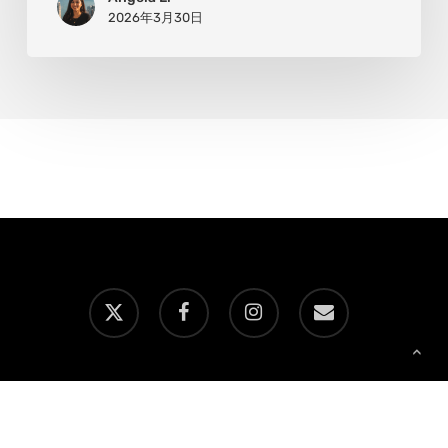
立
2026年3月30日
ち
上
が
る
も
の
x-
facebook
instagram
email
twitter
Copyright © AATONAU!