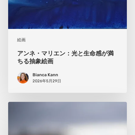
命
感
が
満
絵画
ち
アンネ・マリエン：光と生命感が満
る
ちる抽象絵画
抽
Bianca Kann
象
2026年5月29日
絵
画
ク
リ
ス・