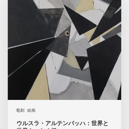
ス
ラ・
ア
ル
テ
ン
バ
ッ
ハ：
世
界
と
彫刻
絵画
世
ウルスラ・アルテンバッハ：世界と
界