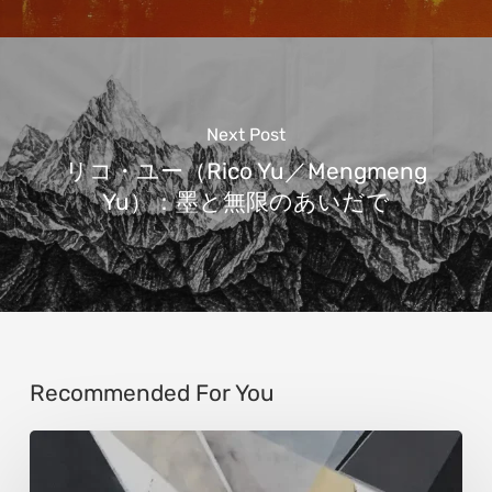
Next Post
リコ・ユー（Rico Yu／Mengmeng
Yu）：墨と無限のあいだで
Recommended For You
ウ
ル