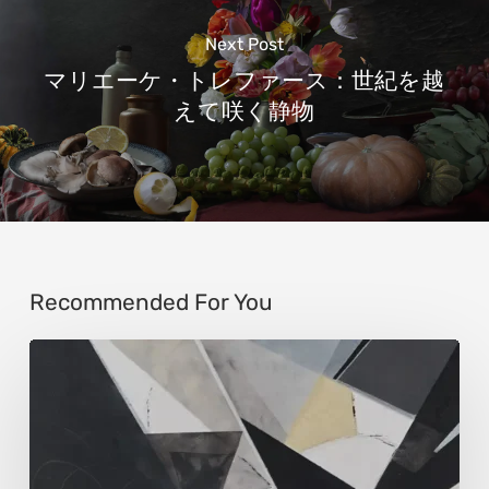
Next Post
マリエーケ・トレファース：世紀を越
えて咲く静物
Recommended For You
ウ
ル
ス
ラ・