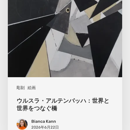
ア
ル
テ
ン
バ
ッ
ハ：
世
界
と
彫刻
絵画
世
ウルスラ・アルテンバッハ：世界と
界
世界をつなぐ橋
を
Bianca Kann
つ
2026年6月22日