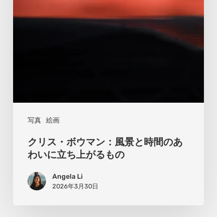
ン：
風
景
と
時
間
の
あ
写真
絵画
わ
クリス・ボウマン：風景と時間のあ
い
わいに立ち上がるもの
に
Angela Li
立
2026年3月30日
ち
上