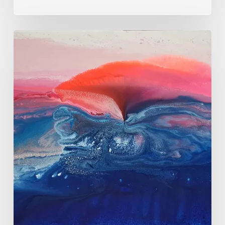
な
ぐ
橋
ア
ン
ネ・
マ
リ
エ
ン：
光
と
生
命
感