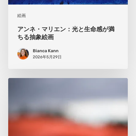
が
満
絵画
ち
アンネ・マリエン：光と生命感が満
る
ちる抽象絵画
抽
Bianca Kann
象
2026年5月29日
絵
画
ク
リ
ス・
ボ
ウ
マ