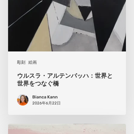
ン
バ
ッ
ハ：
世
界
と
彫刻
絵画
世
ウルスラ・アルテンバッハ：世界と
界
世界をつなぐ橋
を
Bianca Kann
つ
2026年6月22日
な
ぐ
橋
ア