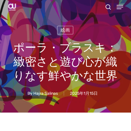
Menu
Skip
search
to
main
絵画
content
ポーラ・ブラスキ：
緻密さと遊び心が織
りなす鮮やかな世界
By
Hajra Salinas
2025年1月15日