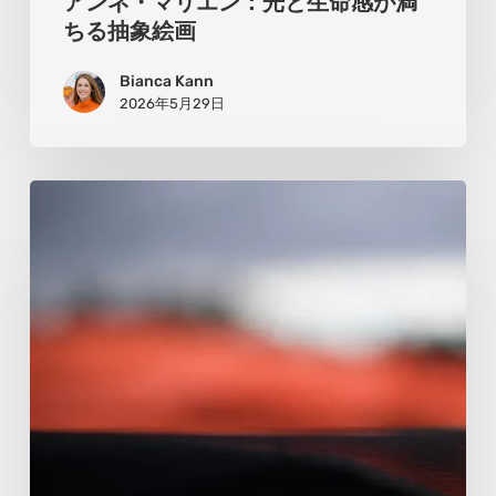
アンネ・マリエン：光と生命感が満
る
ちる抽象絵画
抽
Bianca Kann
象
2026年5月29日
絵
画
ク
リ
ス・
ボ
ウ
マ
ン：
風
景