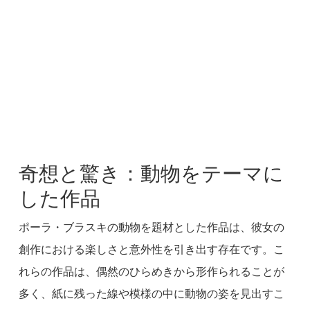
奇想と驚き：動物をテーマに
した作品
ポーラ・ブラスキの動物を題材とした作品は、彼女の
創作における楽しさと意外性を引き出す存在です。こ
れらの作品は、偶然のひらめきから形作られることが
多く、紙に残った線や模様の中に動物の姿を見出すこ