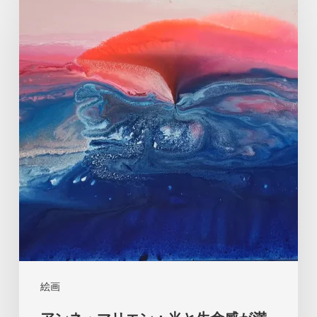
ン
ネ・
マ
リ
エ
ン：
光
と
生
命
感
が
満
絵画
ち