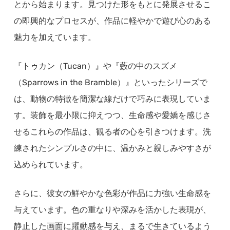
とから始まります。見つけた形をもとに発展させるこ
の即興的なプロセスが、作品に軽やかで遊び心のある
魅力を加えています。
『トゥカン（Tucan）』や『藪の中のスズメ
（Sparrows in the Bramble）』といったシリーズで
は、動物の特徴を簡潔な線だけで巧みに表現していま
す。装飾を最小限に抑えつつ、生命感や愛嬌を感じさ
せるこれらの作品は、観る者の心を引きつけます。洗
練されたシンプルさの中に、温かみと親しみやすさが
込められています。
さらに、彼女の鮮やかな色彩が作品に力強い生命感を
与えています。色の重なりや深みを活かした表現が、
静止した画面に躍動感を与え、まるで生きているよう