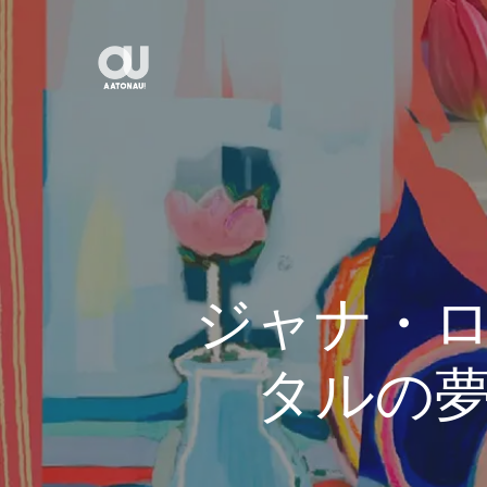
Skip
to
main
content
ジャナ・
タルの