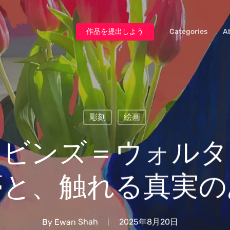
作品を提出しよう
Categories
A
彫刻
絵画
ロビンズ＝ウォルタ
夢と、触れる真実の
By
Ewan Shah
2025年8月20日