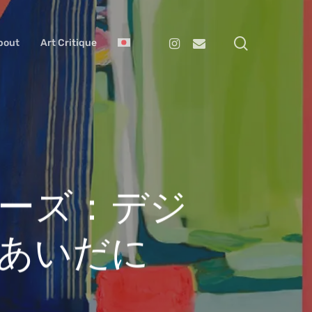
search
Instagram
Email
bout
Art Critique
ーズ：デジ
あいだに