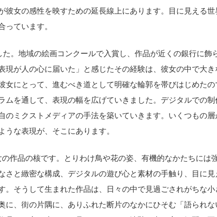
が彼女の感性を映すための延長線上にあります。目に見える世
合っています。
した。地域の絵画コンクールで入賞し、作品が近くの銀行に飾
表現が人の心に届いた」と感じたその経験は、彼女の中で大き
彼女にとって、進むべき道として明確な輪郭を帯びはじめたの
ラムを通して、表現の幅を広げていきました。デジタルでの制
自のミクストメディアの手法を築いていきます。いくつもの層
ような表現が、そこにあります。
女の作品の核です。とりわけ鳥や花の姿、有機的なかたちには
なさと緻密な構成、デジタルの遊び心と素材の手触り、目に見
す。そうして生まれた作品は、日々の中で見過ごされがちな小
奥に、街の片隅に、ありふれた断片のなかにひそむ「語られな