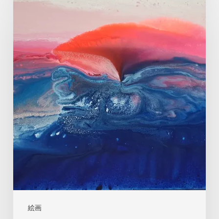
ア
ン
ネ・
マ
リ
エ
ン：
光
と
生
命
感
が
満
絵画