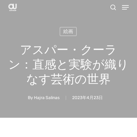
Menu
Skip
search
to
main
絵画
content
アスパー・クーラ
ン：直感と実験が織り
なす芸術の世界
By
Hajra Salinas
2023年4月23日