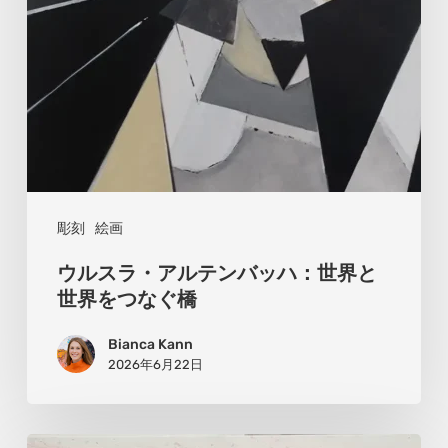
ン
バ
ッ
ハ：
世
界
と
彫刻
絵画
世
ウルスラ・アルテンバッハ：世界と
界
世界をつなぐ橋
を
Bianca Kann
つ
2026年6月22日
な
ぐ
橋