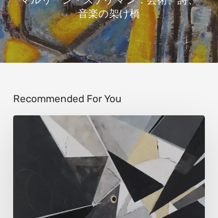
マルリーン・ステゲマン：芸術、詩、
音楽の架け橋
Recommended For You
ウ
ル
ス
ラ・
ア
ル
テ