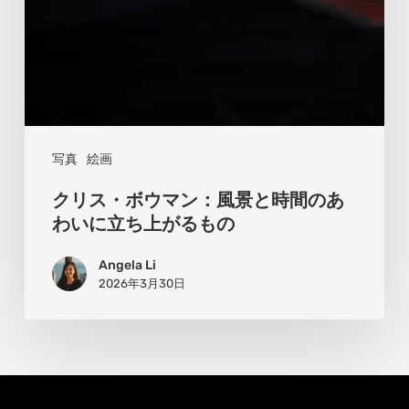
景
と
時
間
の
あ
写真
絵画
わ
クリス・ボウマン：風景と時間のあ
い
わいに立ち上がるもの
に
Angela Li
立
2026年3月30日
ち
上
が
る