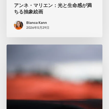
ち
アンネ・マリエン：光と生命感が満
る
ちる抽象絵画
抽
Bianca Kann
象
2026年5月29日
絵
画
ク
リ
ス・
ボ
ウ
マ
ン：
風