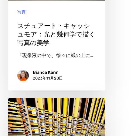
キ
写真
ャ
ッ
スチュアート・キャッシ
シ
ュモア：光と幾何学で描く
写真の美学
ュ
モ
「現像液の中で、徐々に紙の上に…
ア：
光
Bianca Kann
2023年11月28日
と
幾
何
グ
学
レ
で
タ・
描
シ