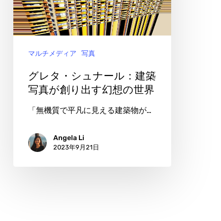
く
ュ
写
ナ
真
ー
の
マルチメディア
写真
ル：
美
建
グレタ・シュナール：建築
学
築
写真が創り出す幻想の世界
写
「無機質で平凡に見える建築物が…
真
が
Angela Li
2023年9月21日
創
り
出
す
幻