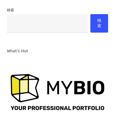
想
検索
の
検
世
索
界
What’s Hot