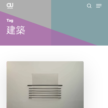
Menu
Skip
search
to
main
Tag
content
建築
ス
チ
ュ
ア
ー
ト・