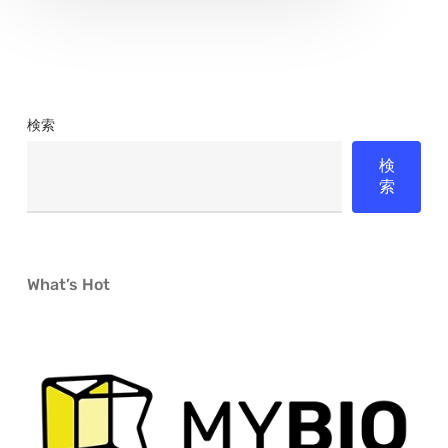
ア
ー
ト
を
検索
再
検
定
索
義
す
る
What’s Hot
名
匠