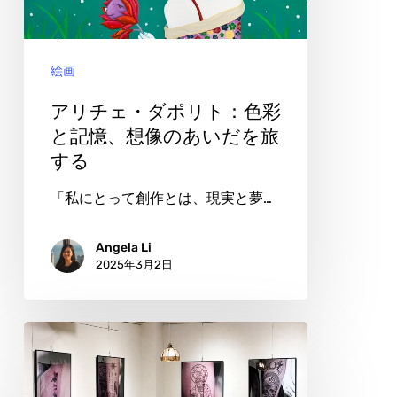
ポ
リ
絵画
ト：
色
アリチェ・ダポリト：色彩
彩
と記憶、想像のあいだを旅
する
と
記
「私にとって創作とは、現実と夢…
憶、
想
Angela Li
2025年3月2日
像
の
あ
ソ
い
ダ
だ
ム：