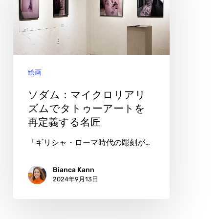
を
マ
旅
イ
す
ク
る
ロ
絵画
リ
ア
ソダム：マイクロリアリ
リ
ズムでタトゥーアートを
再定義する名匠
ズ
ム
「ギリシャ・ローマ時代の彫刻が…
で
タ
Bianca Kann
2024年9月13日
ト
ゥ
ー