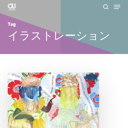
Menu
Skip
search
to
main
Tag
content
イラストレーション
エ
ヴ
ァ・
ノ
ル
ト