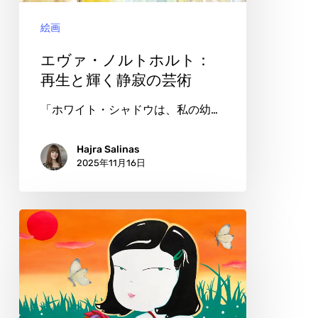
ホ
絵画
ル
ト：
エヴァ・ノルトホルト：
再
再生と輝く静寂の芸術
生
「ホワイト・シャドウは、私の幼…
と
輝
Hajra Salinas
2025年11月16日
く
静
寂
ア
の
リ
芸
チ
術
ェ・
ダ