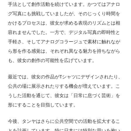
手法として創作活動を続けています。かつてはアナロ
グ写真にも挑戦していましたが、そのじっくり時間を
かけるプロセスは、彼女が求める表現のリズムとは相
容れませんでした。一方で、デジタル写真の即時性と
手軽さ、そしてアナログコラージュで素材に触れなが
ら形を作る感覚は、それぞれ異なる魅力を持ちながら
も、彼女の創作の可能性を広げています。
最近では、彼女の作品がTシャツにデザインされたり、
公共の場に展示されたりする機会が増えています。こ
うした活動を通じて、彼女は「日常に息づく芸術」を
形にすることを目指しています。
今後、タンヤはさらに公共空間での活動を拡大するこ
とを計画しています。特に日本には特別な思いを抱い