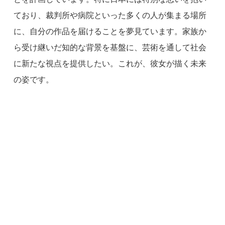
ており、裁判所や病院といった多くの人が集まる場所
に、自分の作品を届けることを夢見ています。家族か
ら受け継いだ知的な背景を基盤に、芸術を通して社会
に新たな視点を提供したい。これが、彼女が描く未来
の姿です。