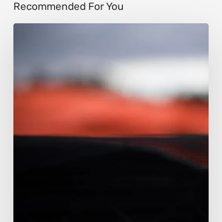
Recommended For You
ク
リ
ス・
ボ
ウ
マ
ン：
風
景
と
時
間
の