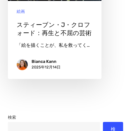
J・
絵画
ク
ロ
スティーブン・J・クロフ
フ
ォード：再生と不屈の芸術
ォ
「絵を描くことが、私を救ってく…
ー
ド：
Bianca Kann
2025年12月14日
再
生
と
不
屈
の
検索
芸
検