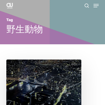
Menu
Skip
search
to
main
Tag
content
野生動物
ス
テ
ィ
ー
ブ
ン・