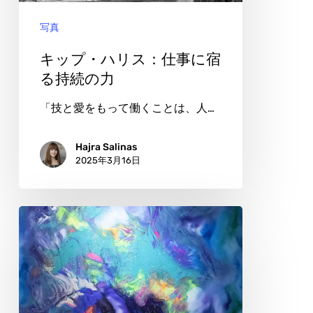
仕
写真
事
に
キップ・ハリス：仕事に宿
宿
る持続の力
る
「技と愛をもって働くことは、人…
持
続
Hajra Salinas
2025年3月16日
の
力
エ
デ
ィ・
モ
ス