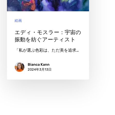
ラ
ー：
絵画
宇
宙
エディ・モスラー：宇宙の
の
振動を紡ぐアーティスト
振
「私が選ぶ色彩は、ただ美を追求…
動
を
Bianca Kann
2024年3月13日
紡
ぐ
ア
ー
テ
ィ