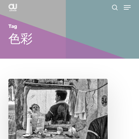
Menu
Skip
search
to
main
Tag
content
色彩
キ
ッ
プ・
ハ
リ
ス：