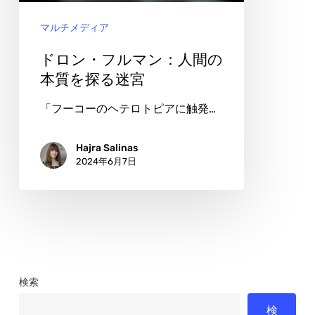
ン：
マルチメディア
人
間
ドロン・フルマン：人間の
の
本質を探る迷宮
本
「フーコーのヘテロトピアに触発…
質
を
Hajra Salinas
2024年6月7日
探
る
迷
宮
検索
検