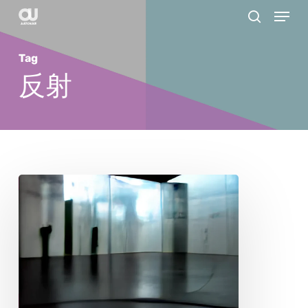
Menu
Skip
search
to
main
Tag
content
反射
ド
ロ
ン・
フ
ル
マ