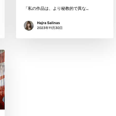
象
「私の作品は、より秘教的で異な…
芸
Hajra Salinas
術
2023年11月30日
が
意
識
を
探
る
旅