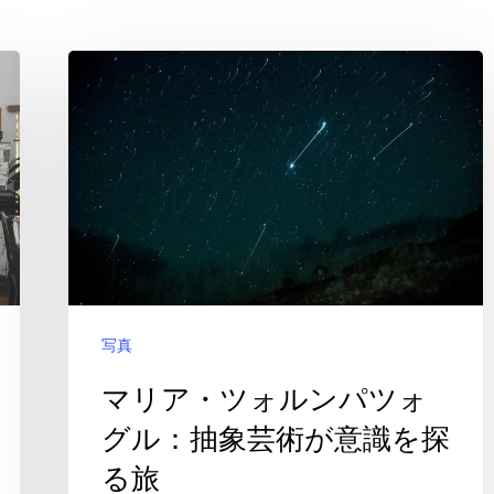
マ
リ
ア・
ツ
ォ
ル
ン
パ
写真
ツ
ォ
マリア・ツォルンパツォ
グ
グル：抽象芸術が意識を探
ル：
る旅
抽