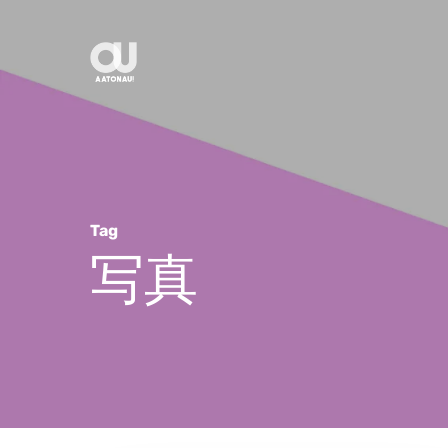
Skip
to
main
content
Tag
写真
Hit enter to search or ESC to close