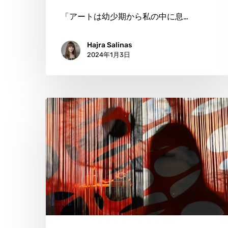
リ
「アートは幼少期から私の中に息…
ス
Hajra Salinas
ム
2024年1月3日
と
感
情
ナ
の
タ
交
リ
響
ー・
曲
エ
ガ
ー：
伝