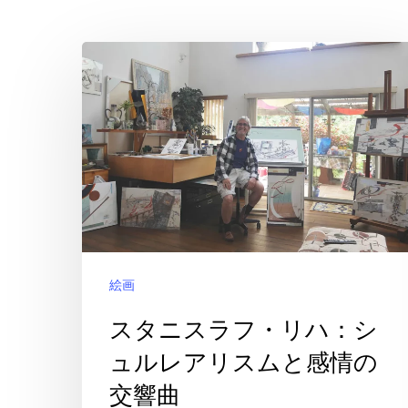
ス
タ
ニ
ス
ラ
フ・
リ
ハ：
絵画
シ
ュ
スタニスラフ・リハ：シ
ル
ュルレアリスムと感情の
レ
交響曲
ア