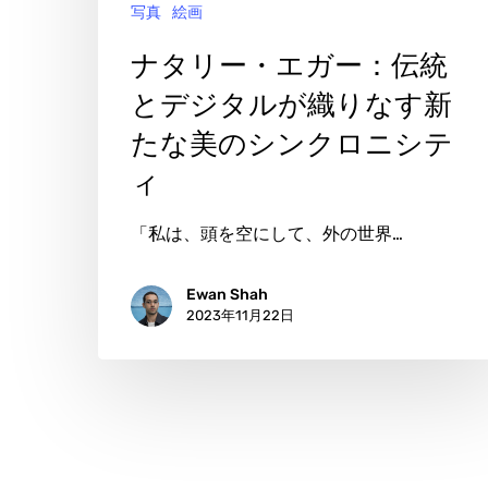
写真
絵画
統
と
ナタリー・エガー：伝統
デ
とデジタルが織りなす新
ジ
たな美のシンクロニシテ
タ
ィ
ル
が
「私は、頭を空にして、外の世界…
織
り
Ewan Shah
2023年11月22日
な
す
新
た
な