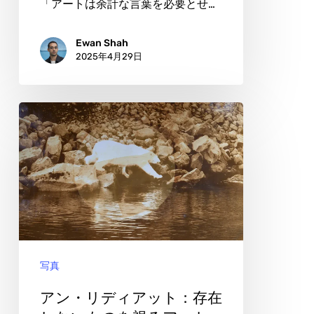
「アートは余計な言葉を必要とせ…
形
を
Ewan Shah
2025年4月29日
刻
む
ア
ア
ー
ン・
テ
リ
ィ
デ
ス
ィ
ト
ア
ッ
写真
ト：
存
アン・リディアット：存在