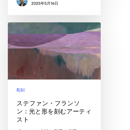
2025年5月16日
遠
に
触
ス
れ
テ
る
フ
ァ
ン・
フ
ラ
彫刻
ン
ソ
ステファン・フランソ
ン：
ン：光と形を刻むアーティ
スト
光
と