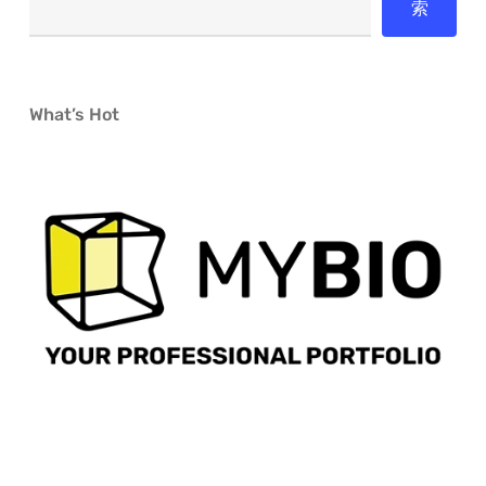
索
What’s Hot