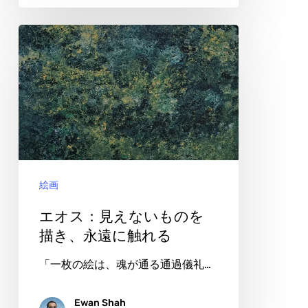
存
在
エ
オ
ス：
見
え
な
い
絵画
も
の
エオス：見えないものを
を
描き、永遠に触れる
描
「一枚の絵は、魂が通る通過儀礼…
き、
永
Ewan Shah