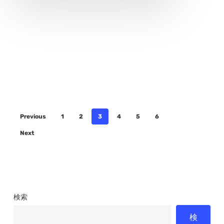
紡
ぐ
時
を
超
え
た
Previous
1
2
3
4
5
6
舞
Next
検索
検