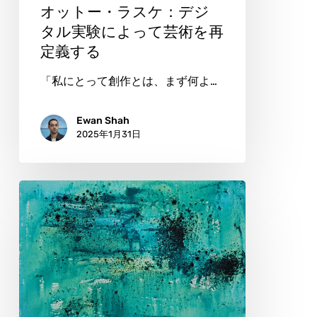
ジ
オットー・ラスケ：デジ
タ
タル実験によって芸術を再
定義する
ル
実
「私にとって創作とは、まず何よ…
験
に
Ewan Shah
2025年1月31日
よ
っ
て
ク
芸
リ
術
ス
を
テ
再
ィ
定
ー