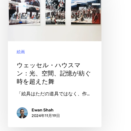
く
ッ
―
セ
記
ル・
憶
ハ
と
ウ
感
絵画
ス
情
マ
ウェッセル・ハウスマ
を
ン：
ン：光、空間、記憶が紡ぐ
超
時を超えた舞
光、
え
空
「絵具はただの道具ではなく、作…
て
間、
記
Ewan Shah
2024年11月19日
憶
が