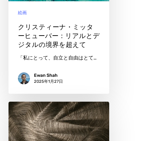
義
ナ・
す
絵画
ミ
る
ッ
クリスティーナ・ミッタ
タ
ーヒューバー：リアルとデ
ジタルの境界を超えて
ー
ヒ
「私にとって、自立と自由はとて…
ュ
ー
Ewan Shah
2025年1月27日
バ
ー：
リ
セ
ア
ル
ル
ジ
と
ュ・