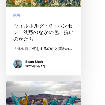
グ・
G・
絵画
ハ
ン
ヴィルボルグ・G・ハンセ
セ
ン：沈黙のなかの色、抗い
のかたち
ン：
沈
「死ぬ前に何をするのかと問われ…
黙
の
Ewan Shah
2025年6月17日
な
か
の
ク
色、
リ
抗
ス