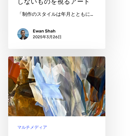
在
しないものを視るアート
し
「制作のスタイルは年月とともに…
な
い
Ewan Shah
2025年3月26日
も
の
を
オ
視
ッ
る
ト
ア
ー・
ー
ラ
ト
ス
ケ：
マルチメディア
デ