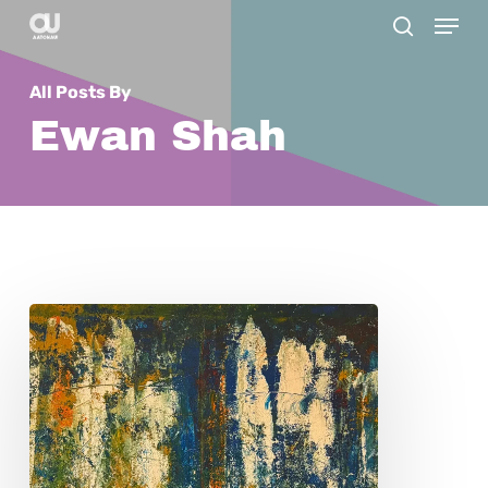
Menu
Skip
search
to
main
All Posts By
content
Ewan Shah
ヴ
ィ
ル
ボ
ル