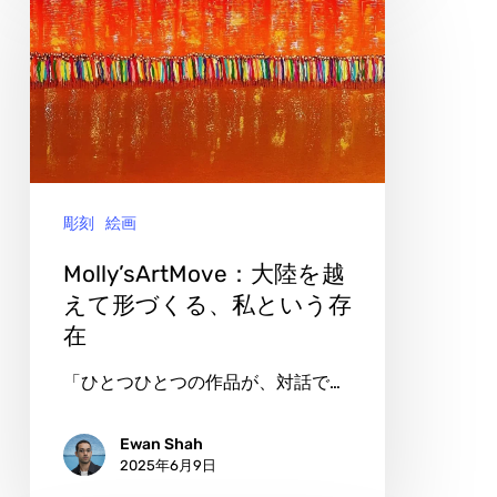
ぶ
大
り
陸
に
を
織
越
り
え
込
て
ん
彫刻
絵画
形
で
づ
Molly’sArtMove：大陸を越
く
えて形づくる、私という存
在
る、
私
「ひとつひとつの作品が、対話で…
と
い
Ewan Shah
2025年6月9日
う