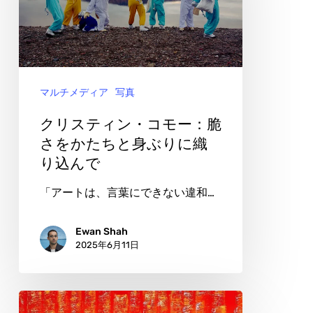
い
テ
の
ィ
か
ン・
た
コ
ち
マルチメディア
写真
モ
ー：
クリスティン・コモー：脆
脆
さをかたちと身ぶりに織
り込んで
さ
を
「アートは、言葉にできない違和…
か
た
Ewan Shah
2025年6月11日
ち
と
身
Molly’sArtMove：