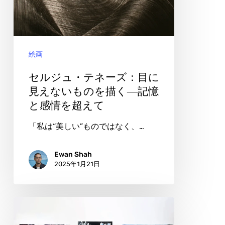
デ
テ
ジ
ネ
タ
ー
ル
絵画
ズ：
の
目
セルジュ・テネーズ：目に
境
に
見えないものを描く―記憶
界
と感情を超えて
見
を
え
「私は“美しい”ものではなく、…
超
な
え
い
Ewan Shah
2025年1月21日
て
も
の
を
ウ
描
ェ